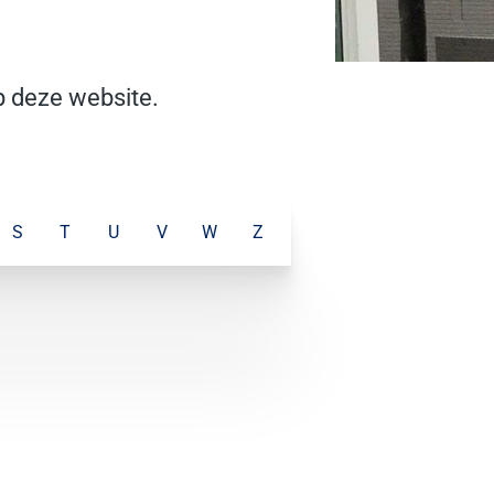
p deze website.
S
T
U
V
W
Z