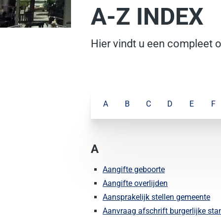
A-Z INDEX
Hier vindt u een compleet 
A
B
C
D
E
F
A
Aangifte geboorte
Aangifte overlijden
Aansprakelijk stellen gemeente
Aanvraag afschrift burgerlijke st