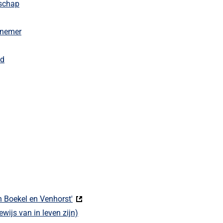
rschap
rnemer
ed
n Boekel en Venhorst'
(Deze link gaat naar een externe website)
ewijs van in leven zijn)