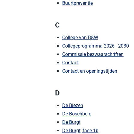
Buurtpreventie
C
College van B&W
Collegeprogramma 2026 - 2030
Commissie bezwaarschriften
Contact
Contact en openingstijden
D
De Biezen
De Boschberg
De Burgt
De Burgt, fase 1b