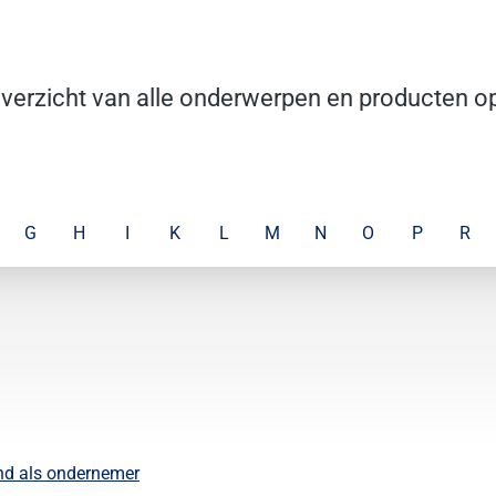
overzicht van alle onderwerpen en producten o
G
H
I
K
L
M
N
O
P
R
and als ondernemer