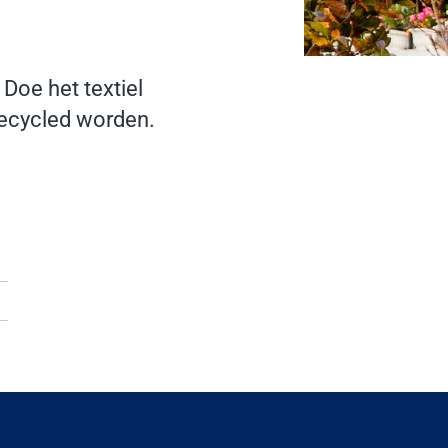
 Doe het textiel
recycled worden.
en externe website)