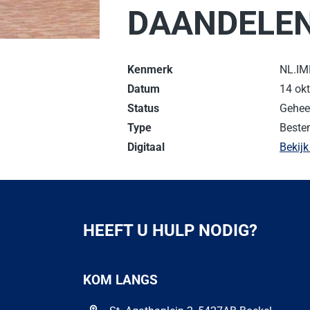
DAANDELE
Kenmerk
NL.IM
Datum
14 ok
Status
Geheel
Type
Beste
Digitaal
Bekijk
HEEFT U HULP NODIG?
KOM LANGS