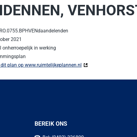
NDENNEN, VENHORS
RO.0755.BPHVENdaandelenden
tober 2021
 onherroepelijk in werking
mmingsplan
 dit plan op www.ruimtelijkeplannen.nl
(Deze link gaat naar een 
BEREIK ONS