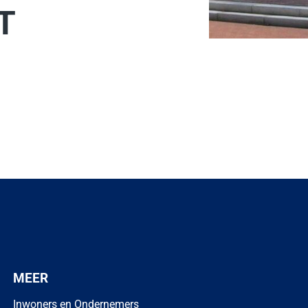
T
externe website)
MEER
Inwoners en Ondernemers