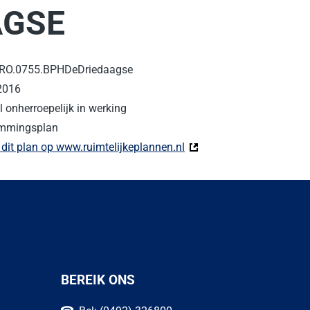
AGSE
RO.0755.BPHDeDriedaagse
 2016
 onherroepelijk in werking
mmingsplan
 dit plan op www.ruimtelijkeplannen.nl
(Deze link gaat naar een 
BEREIK ONS