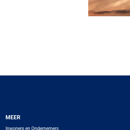
externe website)
MEER
Inwoners en Ondernemers