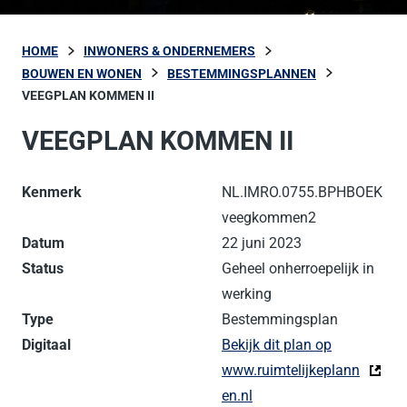
HOME
INWONERS & ONDERNEMERS
BOUWEN EN WONEN
BESTEMMINGSPLANNEN
VEEGPLAN KOMMEN II
VEEGPLAN KOMMEN II
Kenmerk
NL.IMRO.0755.BPHBOEK
veegkommen2
Datum
22 juni 2023
Status
Geheel onherroepelijk in
werking
Type
Bestemmingsplan
Digitaal
Bekijk dit plan op
www.ruimtelijkeplann
en.nl
(Deze link gaat naar een