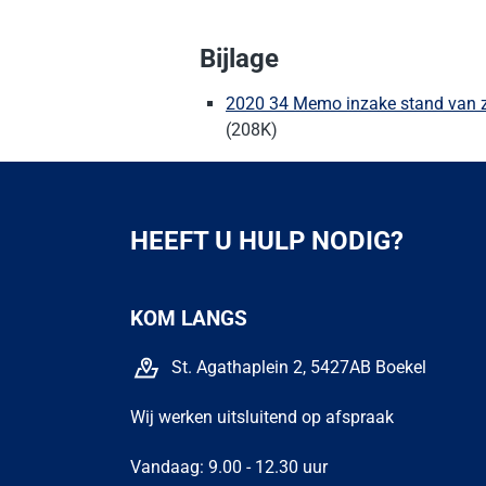
Bijlage
2020 34 Memo inzake stand van za
(208K)
HEEFT U HULP NODIG?
KOM LANGS
St. Agathaplein 2, 5427AB Boekel
Wij werken uitsluitend op afspraak
Vandaag: 9.00 - 12.30 uur