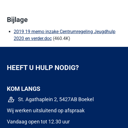
Bijlage
2019 19 memo inzake Centrumregeling Jeugdhulp
2020 en verder.doc
(460.4K)
HEEFT U HULP NODIG?
KOM LANGS
St. Agathaplein 2, 5427AB Boekel
Wij werken uitsluitend op afspraak
Vandaag open tot 12.30 uur