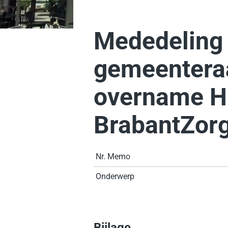
Mededeling
gemeentera
overname Hu
BrabantZor
Nr. Memo
Onderwerp
Bijlage