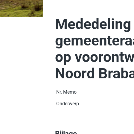
Mededeling
gemeenteraa
op vooront
Noord Brab
Nr. Memo
Onderwerp
Bijlage