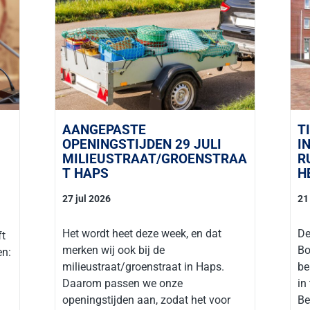
AANGEPASTE
T
OPENINGSTIJDEN 29 JULI
I
MILIEUSTRAAT/GROENSTRAA
R
T HAPS
H
27 jul 2026
21
Het wordt heet deze week, en dat
De
ft
merken wij ook bij de
Bo
en:
milieustraat/groenstraat in Haps.
be
Daarom passen we onze
in
openingstijden aan, zodat het voor
Be