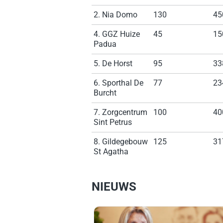
2. Nia Domo
130
45
4. GGZ Huize
45
15
Padua
5. De Horst
95
33
6. Sporthal De
77
23
Burcht
7. Zorgcentrum
100
40
Sint Petrus
8. Gildegebouw
125
31
St Agatha
NIEUWS