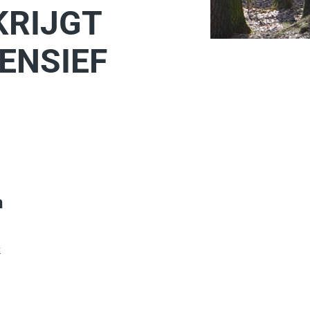
KRIJGT
ENSIEF
n
k