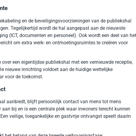
mte
bekabeling en de beveiligingsvoorzieningen van de publiekshal
gen. Tegelijkertijd wordt de hal aangepast aan de nieuwste
ging (ICT, documenten en personeel). Ook wordt een deel van he
ericht om extra werk- en ontmoetingsruimtes te creëren voor
 over een eigentijdse publiekshal met een vernieuwde receptie,
De nieuwe inrichting voldoet aan de huidige wettelijke
ar voor de toekomst.
act
l aanbiedt, blijft persoonlijk contact van mens tot mens
r aan bij en is een centrale plek waar inwoners terecht kunnen
en veilige, toegankelijke en gastvrije ontvangst speelt daarin
kt het belang van deze tweede verbouwingsfase: