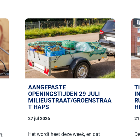
AANGEPASTE
T
OPENINGSTIJDEN 29 JULI
I
MILIEUSTRAAT/GROENSTRAA
R
T HAPS
H
27 jul 2026
21
Het wordt heet deze week, en dat
De
ft