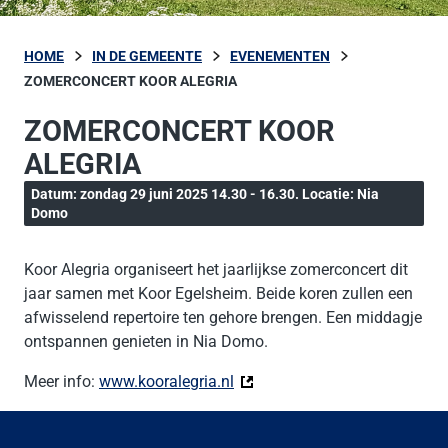
HOME
IN DE GEMEENTE
EVENEMENTEN
ZOMERCONCERT KOOR ALEGRIA
ZOMERCONCERT KOOR
ALEGRIA
Datum: zondag 29 juni 2025 14.30 - 16.30. Locatie: Nia
Domo
Koor Alegria organiseert het jaarlijkse zomerconcert dit
jaar samen met Koor Egelsheim. Beide koren zullen een
afwisselend repertoire ten gehore brengen. Een middagje
ontspannen genieten in Nia Domo.
Meer info:
www.kooralegria.nl
(Deze link gaat naar een exter