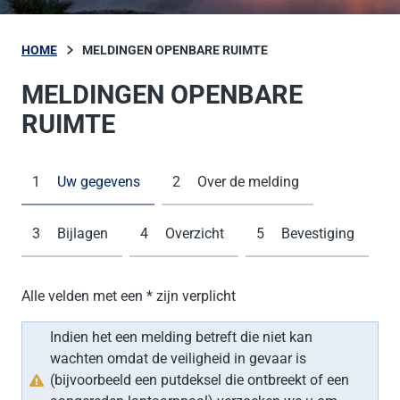
HOME
MELDINGEN OPENBARE RUIMTE
MELDINGEN OPENBARE
RUIMTE
1
Huidige stap:
Uw gegevens
2
Over de melding
3
Bijlagen
4
Overzicht
5
Bevestiging
Alle velden met een * zijn verplicht
Indien het een melding betreft die niet kan
wachten omdat de veiligheid in gevaar is
(bijvoorbeeld een putdeksel die ontbreekt of een