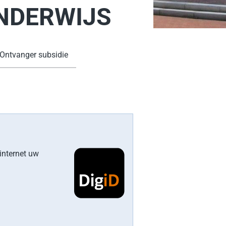
NDERWIJS
Ontvanger subsidie
internet uw
xterne website)