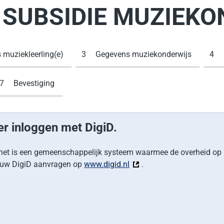
SUBSIDIE MUZIEKO
 muziekleerling(e)
3
Gegevens muziekonderwijs
4
7
Bevestiging
er inloggen met DigiD.
it; het is een gemeenschappelijk systeem waarmee de overheid op 
elf uw DigiD aanvragen op
www.digid.nl
(Deze link gaat naar een e
.