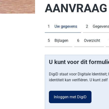
AANVRAAG 
1
Huidige stap:
Uw gegevens
2
Gegevens
5
Bijlagen
6
Overzicht
U kunt voor dit formuli
DigiD staat voor Digitale Identite
identiteit kan verifiëren. U kunt z