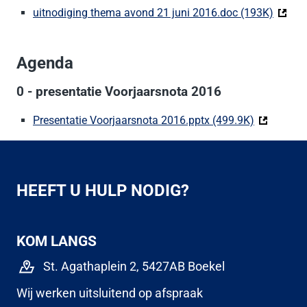
uitnodiging thema avond 21 juni 2016.doc (193K)
(Deze 
Agenda
0 - presentatie Voorjaarsnota 2016
Presentatie Voorjaarsnota 2016.pptx (499.9K)
(Deze link
HEEFT U HULP NODIG?
KOM LANGS
St. Agathaplein 2, 5427AB Boekel
Wij werken uitsluitend op afspraak