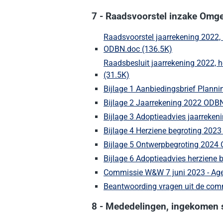
7 - Raadsvoorstel inzake Omg
Raadsvoorstel jaarrekening 2022,
ODBN.doc (136.5K)
(Deze link gaa
Raadsbesluit jaarrekening 2022, 
(31.5K)
(Deze link gaat naar een e
Bijlage 1 Aanbiedingsbrief Plann
Bijlage 2 Jaarrekening 2022 ODB
Bijlage 3 Adoptieadvies jaarreke
Bijlage 4 Herziene begroting 202
Bijlage 5 Ontwerpbegroting 2024
Bijlage 6 Adoptieadvies herziene
Commissie W&W 7 juni 2023 - Ag
Beantwoording vragen uit de comm
8 - Mededelingen, ingekomen 