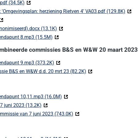
pdf (34.5K)
(Deze link gaat naar een externe website)
 'Omgevingsplan: herziening Rietven 4’ VA03.pdf (129.8K)
(Deze
Deze link gaat naar een externe website)
nonimiseerd).docx (13.1K)
(Deze link gaat naar een externe webs
endapunt 8.mp3 (15.5M)
(Deze link gaat naar een externe websit
gecombineerde commissies B&S en W&W 20 maart 2023
endapunt 9.mp3 (373.2K)
(Deze link gaat naar een externe websi
ssie B&S en W&W d.d. 20 mrt 23 (82.2K)
(Deze link gaat naar ee
endapunt 10,11.mp3 (16.0M)
(Deze link gaat naar een externe we
7 juni 2023 (13.2K)
(Deze link gaat naar een externe website)
mmissie van 7 juni 2023 (743.0K)
(Deze link gaat naar een exte