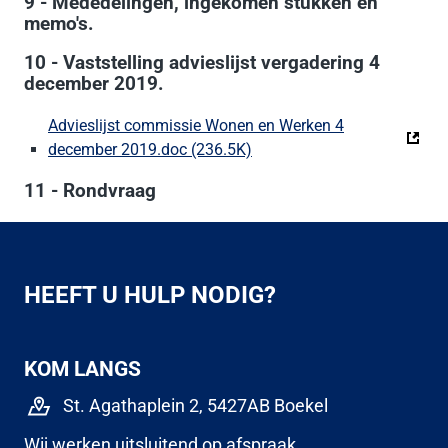
9 - Mededelingen, ingekomen stukken en
memo's.
10 - Vaststelling advieslijst vergadering 4
december 2019.
Advieslijst commissie Wonen en Werken 4
december 2019.doc (236.5K)
(Deze link gaat naar een ex
11 - Rondvraag
HEEFT U HULP NODIG?
KOM LANGS
St. Agathaplein 2, 5427AB Boekel
Wij werken uitsluitend op afspraak