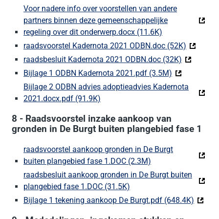
Voor nadere info over voorstellen van andere
partners binnen deze gemeenschappelijke
regeling over dit onderwerp.docx (11.6K)
(Deze link gaat 
raadsvoorstel Kadernota 2021 ODBN.doc (52K)
(Deze lin
raadsbesluit Kadernota 2021 ODBN.doc (32K)
(Deze link
Bijlage 1 ODBN Kadernota 2021.pdf (3.5M)
(Deze link ga
Bijlage 2 ODBN advies adoptieadvies Kadernota
2021.docx.pdf (91.9K)
(Deze link gaat naar een externe w
8 - Raadsvoorstel inzake aankoop van
gronden in De Burgt buiten plangebied fase 1
raadsvoorstel aankoop gronden in De Burgt
buiten plangebied fase 1.DOC (2.3M)
(Deze link gaat naa
raadsbesluit aankoop gronden in De Burgt buiten
plangebied fase 1.DOC (31.5K)
(Deze link gaat naar een 
Bijlage 1 tekening aankoop De Burgt.pdf (648.4K)
(Deze l