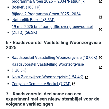
programma Groen 2025 – 2034 ‘Natuurlijk
Boekel’. (160.1K)
(Deze link gaat naar een externe websit
Bijlage 2 Programma Groen 2025 - 2034
'Natuurlijk Boekel' (3.5M)
(Deze link gaat naar een extern
19 mei 2025 brief aan griffie over groenvoorstel
(ZLTO) (56.3K)
(Deze link gaat naar een externe website)
6 - Raadsvoorstel Vaststelling Woonzorgvisie
2025
Raadsbesluit Vaststelling Woonzorgvisie (107.6K)
(Deze 
Raadsvoorstel Vaststelling Woonzorgvisie
(128.8K)
(Deze link gaat naar een externe website)
Nota Zienswijzen Woonzorgvisie (154.4K)
(Deze link gaa
Zorgvisie Gemeente Boekel (7.7M)
(Deze link gaat naar e
7 - Raadsvoorstel deelname aan een
experiment met een nieuw stembiljet voor de
volgende verkiezingen