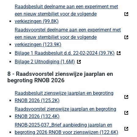
Raadsbesluit deelname aan een experiment met
een nieuw stembiljet voor de volgende
verkiezingen (99.8K)
(Deze link gaat naar een externe web
Raadsvoorstel deelname aan een experiment met
een nieuw stembiljet voor de volgende
verkiezingen (123.9K)
(Deze link gaat naar een externe we
Bijlage 1 Raadsbesluit d.d. 22-02-2024 (39.7K)
(Deze link
Bijlage 2 Uitnodiging (1.6M)
(Deze link gaat naar een ext
8 - Raadsvoorstel zienswijze jaarplan en
begroting RNOB 2026
Raadsbesluit zienswijze jaarplan en begroting
RNOB 2026 (125.2K)
(Deze link gaat naar een externe we
Raadsvoorstel zienswijze jaarplan en begroting
RNOB 2026 (132.4K)
(Deze link gaat naar een externe we
RNOB-2025-037_Brief aanbieding jaarplan en
begroting 2026 RNOB voor zienswijzen (122.6K)
(Deze li