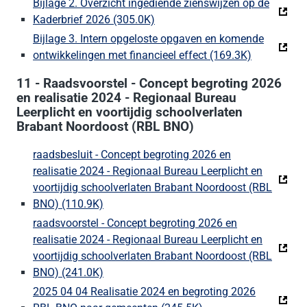
Bijlage 2. Overzicht ingediende zienswijzen op de
Kaderbrief 2026 (305.0K)
(Deze link gaat naar een extern
Bijlage 3. Intern opgeloste opgaven en komende
ontwikkelingen met financieel effect (169.3K)
(Deze link 
11 - Raadsvoorstel - Concept begroting 2026
en realisatie 2024 - Regionaal Bureau
Leerplicht en voortijdig schoolverlaten
Brabant Noordoost (RBL BNO)
raadsbesluit - Concept begroting 2026 en
realisatie 2024 - Regionaal Bureau Leerplicht en
voortijdig schoolverlaten Brabant Noordoost (RBL
BNO) (110.9K)
(Deze link gaat naar een externe website)
raadsvoorstel - Concept begroting 2026 en
realisatie 2024 - Regionaal Bureau Leerplicht en
voortijdig schoolverlaten Brabant Noordoost (RBL
BNO) (241.0K)
(Deze link gaat naar een externe website)
2025 04 04 Realisatie 2024 en begroting 2026