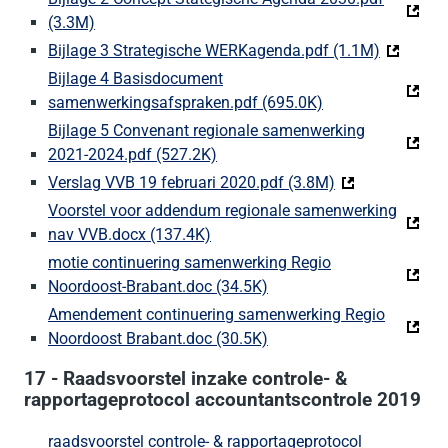
(3.3M)
(Deze link gaat naar een externe website)
Bijlage 3 Strategische WERKagenda.pdf (1.1M)
(Deze lin
Bijlage 4 Basisdocument
samenwerkingsafspraken.pdf (695.0K)
(Deze link gaat n
Bijlage 5 Convenant regionale samenwerking
2021-2024.pdf (527.2K)
(Deze link gaat naar een externe
Verslag VVB 19 februari 2020.pdf (3.8M)
(Deze link gaat 
Voorstel voor addendum regionale samenwerking
nav VVB.docx (137.4K)
(Deze link gaat naar een externe 
motie continuering samenwerking Regio
Noordoost-Brabant.doc (34.5K)
(Deze link gaat naar een 
Amendement continuering samenwerking Regio
Noordoost Brabant.doc (30.5K)
(Deze link gaat naar een 
17 - Raadsvoorstel inzake controle- &
rapportageprotocol accountantscontrole 2019
raadsvoorstel controle- & rapportageprotocol