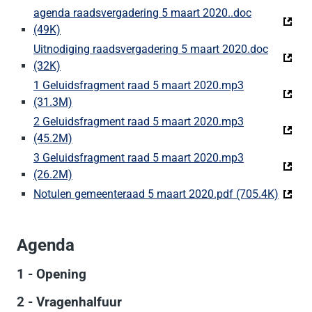
agenda raadsvergadering 5 maart 2020..doc
(49K)
(Deze link gaat naar een externe website)
Uitnodiging raadsvergadering 5 maart 2020.doc
(32K)
(Deze link gaat naar een externe website)
1 Geluidsfragment raad 5 maart 2020.mp3
(31.3M)
(Deze link gaat naar een externe website)
2 Geluidsfragment raad 5 maart 2020.mp3
(45.2M)
(Deze link gaat naar een externe website)
3 Geluidsfragment raad 5 maart 2020.mp3
(26.2M)
(Deze link gaat naar een externe website)
Notulen gemeenteraad 5 maart 2020.pdf (705.4K)
(Deze 
Agenda
1 - Opening
2 - Vragenhalfuur