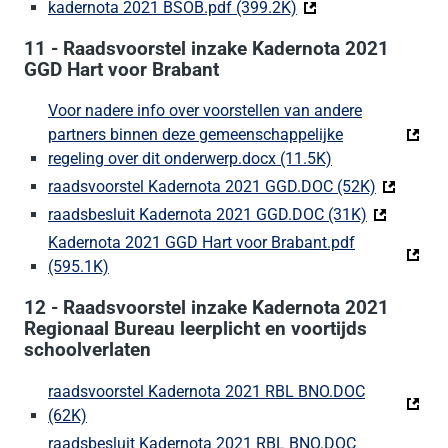
kadernota 2021 BSOB.pdf (399.2K)
(Deze link gaat naar 
11 - Raadsvoorstel inzake Kadernota 2021
GGD Hart voor Brabant
Voor nadere info over voorstellen van andere
partners binnen deze gemeenschappelijke
regeling over dit onderwerp.docx (11.5K)
(Deze link gaat 
raadsvoorstel Kadernota 2021 GGD.DOC (52K)
(Deze link
raadsbesluit Kadernota 2021 GGD.DOC (31K)
(Deze link 
Kadernota 2021 GGD Hart voor Brabant.pdf
(595.1K)
(Deze link gaat naar een externe website)
12 - Raadsvoorstel inzake Kadernota 2021
Regionaal Bureau leerplicht en voortijds
schoolverlaten
raadsvoorstel Kadernota 2021 RBL BNO.DOC
(62K)
(Deze link gaat naar een externe website)
raadsbesluit Kadernota 2021 RBL BNO.DOC