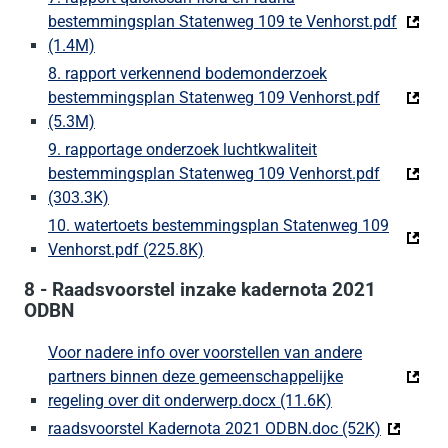
bestemmingsplan Statenweg 109 te Venhorst.pdf
(1.4M)
(Deze link gaat naar een externe website)
8. rapport verkennend bodemonderzoek
bestemmingsplan Statenweg 109 Venhorst.pdf
(5.3M)
(Deze link gaat naar een externe website)
9. rapportage onderzoek luchtkwaliteit
bestemmingsplan Statenweg 109 Venhorst.pdf
(303.3K)
(Deze link gaat naar een externe website)
10. watertoets bestemmingsplan Statenweg 109
Venhorst.pdf (225.8K)
(Deze link gaat naar een externe w
8 - Raadsvoorstel inzake kadernota 2021
ODBN
Voor nadere info over voorstellen van andere
partners binnen deze gemeenschappelijke
regeling over dit onderwerp.docx (11.6K)
(Deze link gaat 
raadsvoorstel Kadernota 2021 ODBN.doc (52K)
(Deze lin