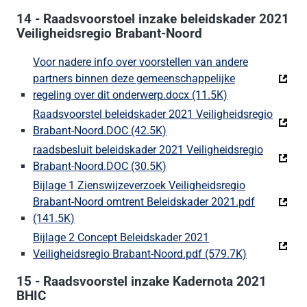
14 - Raadsvoorstoel inzake beleidskader 2021
Veiligheidsregio Brabant-Noord
Voor nadere info over voorstellen van andere
partners binnen deze gemeenschappelijke
regeling over dit onderwerp.docx (11.5K)
(Deze link gaat 
Raadsvoorstel beleidskader 2021 Veiligheidsregio
Brabant-Noord.DOC (42.5K)
(Deze link gaat naar een exte
raadsbesluit beleidskader 2021 Veiligheidsregio
Brabant-Noord.DOC (30.5K)
(Deze link gaat naar een exte
Bijlage 1 Zienswijzeverzoek Veiligheidsregio
Brabant-Noord omtrent Beleidskader 2021.pdf
(141.5K)
(Deze link gaat naar een externe website)
Bijlage 2 Concept Beleidskader 2021
Veiligheidsregio Brabant-Noord.pdf (579.7K)
(Deze link g
15 - Raadsvoorstel inzake Kadernota 2021
BHIC