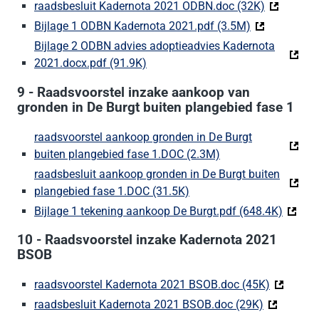
raadsbesluit Kadernota 2021 ODBN.doc (32K)
(Deze link
Bijlage 1 ODBN Kadernota 2021.pdf (3.5M)
(Deze link ga
Bijlage 2 ODBN advies adoptieadvies Kadernota
2021.docx.pdf (91.9K)
(Deze link gaat naar een externe w
9 - Raadsvoorstel inzake aankoop van
gronden in De Burgt buiten plangebied fase 1
raadsvoorstel aankoop gronden in De Burgt
buiten plangebied fase 1.DOC (2.3M)
(Deze link gaat naa
raadsbesluit aankoop gronden in De Burgt buiten
plangebied fase 1.DOC (31.5K)
(Deze link gaat naar een 
Bijlage 1 tekening aankoop De Burgt.pdf (648.4K)
(Deze l
10 - Raadsvoorstel inzake Kadernota 2021
BSOB
raadsvoorstel Kadernota 2021 BSOB.doc (45K)
(Deze lin
raadsbesluit Kadernota 2021 BSOB.doc (29K)
(Deze link 