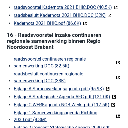
raadsvoorstel Kadernota 2021 BHIC.DOC (40.5K)
(Deze l
raadsbesluit Kadernota 2021 BHIC.DOC (32K)
(Deze link 
Kadernota 2021 BHIC.pdf (86.6K)
(Deze link gaat naar ee
16 - Raadsvoorstel inzake continueren
regionale samenwerking binnen Regio
Noordoost Brabant
raadsvoorstel continueren regionale
samenwerking.DOC (82.5K)
(Deze link gaat naar een exte
raadsbesluit continueren regionale
samenwerking.DOC (33K)
(Deze link gaat naar een exter
Bijlage A Samenwerkingsagenda.pdf (95.9K)
(Deze link 
Bijlage B Strategische Agenda AFC.pdf (121.0K)
(Deze li
Bijlage C WERKagenda NOB Werkt.pdf (117.5K)
(Deze lin
Bijlage 1 Samenwerkingsagenda Richting
2030.pdf (8.3M)
(Deze link gaat naar een externe website
Bijlage 2 Concept Stategische Agenda 2030.pdf