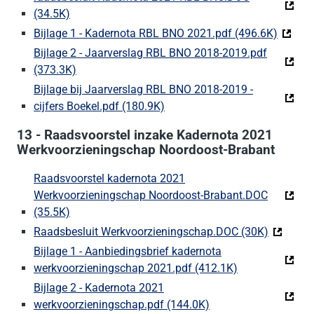
(34.5K)
(Deze link gaat naar een externe website)
Bijlage 1 - Kadernota RBL BNO 2021.pdf (496.6K)
(Deze l
Bijlage 2 - Jaarverslag RBL BNO 2018-2019.pdf
(373.3K)
(Deze link gaat naar een externe website)
Bijlage bij Jaarverslag RBL BNO 2018-2019 -
cijfers Boekel.pdf (180.9K)
(Deze link gaat naar een exter
13 - Raadsvoorstel inzake Kadernota 2021
Werkvoorzieningschap Noordoost-Brabant
Raadsvoorstel kadernota 2021
Werkvoorzieningschap Noordoost-Brabant.DOC
(35.5K)
(Deze link gaat naar een externe website)
Raadsbesluit Werkvoorzieningschap.DOC (30K)
(Deze lin
Bijlage 1 - Aanbiedingsbrief kadernota
werkvoorzieningschap 2021.pdf (412.1K)
(Deze link gaat
Bijlage 2 - Kadernota 2021
werkvoorzieningschap.pdf (144.0K)
(Deze link gaat naar 