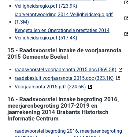
Veiligheidsregio.pdf (723.9K)
(Deze link gaat naar een ex
jaarverantwoording 2014 Veiligheidsregio.pdf
(1.3M)
(Deze link gaat naar een externe website)
Kengetallen en Operationele prestaties 2014
Veiligheidsregio.pdf (517.4K)
(Deze link gaat naar een ex
15 - Raadsvoorstel inzake de voorjaarsnota
2015 Gemeente Boekel
raadsvoorstel voorjaarsnota 2015.doc (369.5K)
(Deze lin
raadsbesluit voorjaarsnota 2015.doc (323.1K)
(Deze link
Voorjaarsnota 2015.pdf (224.6K)
(Deze link gaat naar ee
16 - Raadsvoorstel inzake begroting 2016,
meerjarenbegroting 2017-2019 en
jaarrekening 2014 Brabants Historisch
Informatie Centrum
raadsvoorstel begroting 2016, meerjarenbegroting