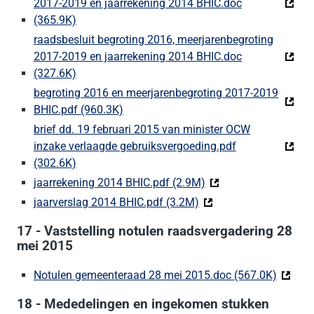
2017-2019 en jaarrekening 2014 BHIC.doc
(365.9K)
(Deze link gaat naar een externe website)
raadsbesluit begroting 2016, meerjarenbegroting
2017-2019 en jaarrekening 2014 BHIC.doc
(327.6K)
(Deze link gaat naar een externe website)
begroting 2016 en meerjarenbegroting 2017-2019
BHIC.pdf (960.3K)
(Deze link gaat naar een externe websi
brief dd. 19 februari 2015 van minister OCW
inzake verlaagde gebruiksvergoeding.pdf
(302.6K)
(Deze link gaat naar een externe website)
jaarrekening 2014 BHIC.pdf (2.9M)
(Deze link gaat naar 
jaarverslag 2014 BHIC.pdf (3.2M)
(Deze link gaat naar ee
17 - Vaststelling notulen raadsvergadering 28
mei 2015
Notulen gemeenteraad 28 mei 2015.doc (567.0K)
(Deze l
18 - Mededelingen en ingekomen stukken