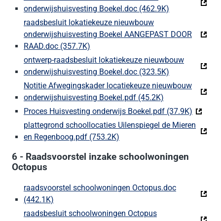
onderwijshuisvesting Boekel.doc (462.9K)
(Deze link gaa
raadsbesluit lokatiekeuze nieuwbouw
onderwijshuisvesting Boekel AANGEPAST DOOR
RAAD.doc (357.7K)
(Deze link gaat naar een externe webs
ontwerp-raadsbesluit lokatiekeuze nieuwbouw
onderwijshuisvesting Boekel.doc (323.5K)
(Deze link gaa
Notitie Afwegingskader locatiekeuze nieuwbouw
onderwijshuisvesting Boekel.pdf (45.2K)
(Deze link gaat 
Proces Huisvesting onderwijs Boekel.pdf (37.9K)
(Deze li
plattegrond schoollocaties Uilenspiegel de Mieren
en Regenboog.pdf (753.2K)
(Deze link gaat naar een exte
6 - Raadsvoorstel inzake schoolwoningen
Octopus
raadsvoorstel schoolwoningen Octopus.doc
(442.1K)
(Deze link gaat naar een externe website)
raadsbesluit schoolwoningen Octopus