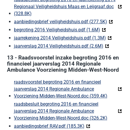
Regionaal Veiligheidshuis Maas en Leijgraaf.doc
(328.8K)
(Deze link gaat naar een externe website)
aanbiedingsbrief veiligheidshuis.pdf (277.5K)
(Deze link 
begroting 2016 Veiligheidshuis.pdf (1.6M)
(Deze link gaa
jaarrekening 2014 Veiligheidshuis.pdf (1.3M)
(Deze link 
jaarverslag 2014 Veiligheidshuis.pdf (2.6M)
(Deze link ga
13 - Raadsvoorstel inzake begroting 2016 en
financieel jaarverslag 2014 Regionale
Ambulance Voorziening Midden-West-Noord
raadsvoorstel begroting 2016 en financieel
jaarverslag 2014 Regionale Ambulance
Voorziening Midden-West-Noord.doc (359.4K)
(Deze link 
raadsbesluit begroting 2016 en financieel
jaarverslag 2014 Regionale Ambulance
Voorziening Midden-West-Noord.doc (326.2K)
(Deze link 
aanbiedingsbrief RAV.pdf (185.3K)
(Deze link gaat naar e