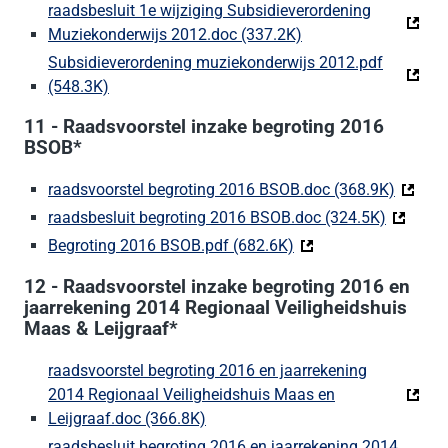
raadsbesluit 1e wijziging Subsidieverordening
Muziekonderwijs 2012.doc (337.2K)
(Deze link gaat naar
Subsidieverordening muziekonderwijs 2012.pdf
(548.3K)
(Deze link gaat naar een externe website)
11 - Raadsvoorstel inzake begroting 2016
BSOB*
raadsvoorstel begroting 2016 BSOB.doc (368.9K)
(Deze l
raadsbesluit begroting 2016 BSOB.doc (324.5K)
(Deze li
Begroting 2016 BSOB.pdf (682.6K)
(Deze link gaat naar 
12 - Raadsvoorstel inzake begroting 2016 en
jaarrekening 2014 Regionaal Veiligheidshuis
Maas & Leijgraaf*
raadsvoorstel begroting 2016 en jaarrekening
2014 Regionaal Veiligheidshuis Maas en
Leijgraaf.doc (366.8K)
(Deze link gaat naar een externe w
raadsbesluit begroting 2016 en jaarrekening 2014