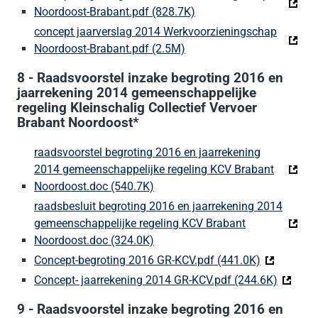
Noordoost-Brabant.pdf (828.7K)
(Deze link gaat naar een
concept jaarverslag 2014 Werkvoorzieningschap
Noordoost-Brabant.pdf (2.5M)
(Deze link gaat naar een e
8 - Raadsvoorstel inzake begroting 2016 en
jaarrekening 2014 gemeenschappelijke
regeling Kleinschalig Collectief Vervoer
Brabant Noordoost*
raadsvoorstel begroting 2016 en jaarrekening
2014 gemeenschappelijke regeling KCV Brabant
Noordoost.doc (540.7K)
(Deze link gaat naar een externe
raadsbesluit begroting 2016 en jaarrekening 2014
gemeenschappelijke regeling KCV Brabant
Noordoost.doc (324.0K)
(Deze link gaat naar een externe
Concept-begroting 2016 GR-KCV.pdf (441.0K)
(Deze link 
Concept- jaarrekening 2014 GR-KCV.pdf (244.6K)
(Deze li
9 - Raadsvoorstel inzake begroting 2016 en