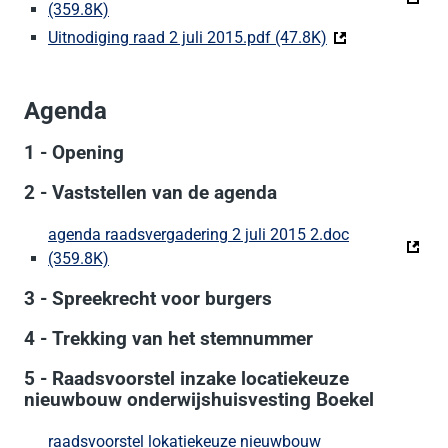
(359.8K)
(Deze link gaat naar een externe website)
Uitnodiging raad 2 juli 2015.pdf (47.8K)
(Deze link gaat n
Agenda
1 - Opening
2 - Vaststellen van de agenda
agenda raadsvergadering 2 juli 2015 2.doc
(359.8K)
(Deze link gaat naar een externe website)
3 - Spreekrecht voor burgers
4 - Trekking van het stemnummer
5 - Raadsvoorstel inzake locatiekeuze
nieuwbouw onderwijshuisvesting Boekel
raadsvoorstel lokatiekeuze nieuwbouw