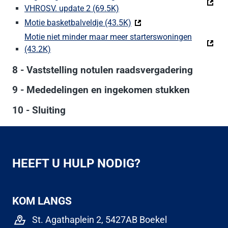
VHROSV. update 2 (69.5K)
(Deze link gaat naar een exter
Motie basketbalveldje (43.5K)
(Deze link gaat naar een e
Motie niet minder maar meer starterswoningen
(43.2K)
(Deze link gaat naar een externe website)
8 - Vaststelling notulen raadsvergadering
9 - Mededelingen en ingekomen stukken
10 - Sluiting
HEEFT U HULP NODIG?
KOM LANGS
St. Agathaplein 2, 5427AB Boekel