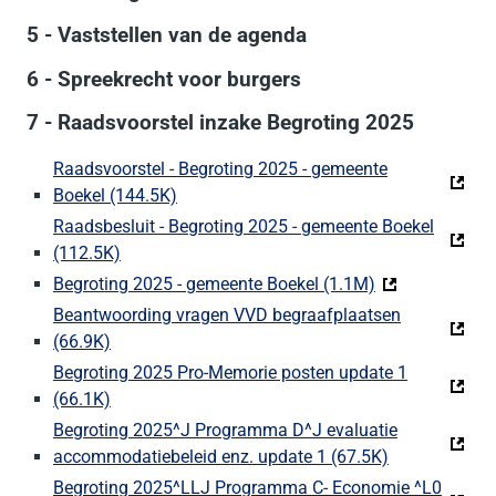
5 - Vaststellen van de agenda
6 - Spreekrecht voor burgers
7 - Raadsvoorstel inzake Begroting 2025
Raadsvoorstel - Begroting 2025 - gemeente
Boekel (144.5K)
(Deze link gaat naar een externe website
Raadsbesluit - Begroting 2025 - gemeente Boekel
(112.5K)
(Deze link gaat naar een externe website)
Begroting 2025 - gemeente Boekel (1.1M)
(Deze link gaat
Beantwoording vragen VVD begraafplaatsen
(66.9K)
(Deze link gaat naar een externe website)
Begroting 2025 Pro-Memorie posten update 1
(66.1K)
(Deze link gaat naar een externe website)
Begroting 2025^J Programma D^J evaluatie
accommodatiebeleid enz. update 1 (67.5K)
(Deze link ga
Begroting 2025^LLJ Programma C- Economie ^L0