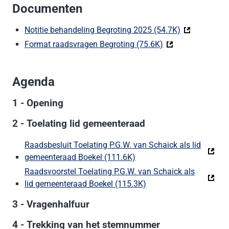
Documenten
Notitie behandeling Begroting 2025 (54.7K)
(Deze link ga
Format raadsvragen Begroting (75.6K)
(Deze link gaat na
Agenda
1 - Opening
2 - Toelating lid gemeenteraad
Raadsbesluit Toelating P.G.W. van Schaick als lid
gemeenteraad Boekel (111.6K)
(Deze link gaat naar een 
Raadsvoorstel Toelating P.G.W. van Schaick als
lid gemeenteraad Boekel (115.3K)
(Deze link gaat naar e
3 - Vragenhalfuur
4 - Trekking van het stemnummer