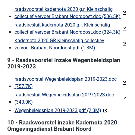
raadsvoorstel kadernota 2020 g.r. Kleinschalig
collectief vervoer Brabant Noordoost.doc (506.5K)
(Deze 
raadsbesluit kadernota 2020 g.r. Kleinschalig
collectief vervoer Brabant Noordoost.doc (324.3K)
(Deze 
Kadernota 2020 GR Kleinschalig collectiev
vervoer Brabant Noordoost.pdf (1.3M)
(Deze link gaat na
9 - Raadsvoorstel inzake Wegenbeleidsplan
2019-2023
raadsvoorstel Wegenbeleidsplan 2019-2023.doc
(757.7K)
(Deze link gaat naar een externe website)
raadsbesluit Wegenbeleidsplan 2019-2023.doc
(340.0K)
(Deze link gaat naar een externe website)
Wegenbeleidsplan 2019-2023.pdf (2.3M)
(Deze link gaat
10 - Raadsvoorstel inzake Kadernota 2020
Omgevingsdienst Brabant Noord