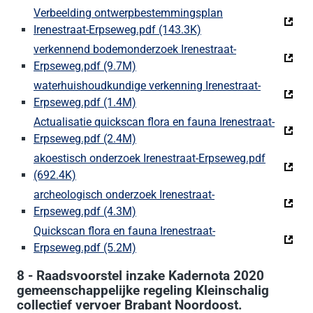
Verbeelding ontwerpbestemmingsplan
Irenestraat-Erpseweg.pdf (143.3K)
(Deze link gaat naar e
verkennend bodemonderzoek Irenestraat-
Erpseweg.pdf (9.7M)
(Deze link gaat naar een externe we
waterhuishoudkundige verkenning Irenestraat-
Erpseweg.pdf (1.4M)
(Deze link gaat naar een externe we
Actualisatie quickscan flora en fauna Irenestraat-
Erpseweg.pdf (2.4M)
(Deze link gaat naar een externe we
akoestisch onderzoek Irenestraat-Erpseweg.pdf
(692.4K)
(Deze link gaat naar een externe website)
archeologisch onderzoek Irenestraat-
Erpseweg.pdf (4.3M)
(Deze link gaat naar een externe we
Quickscan flora en fauna Irenestraat-
Erpseweg.pdf (5.2M)
(Deze link gaat naar een externe we
8 - Raadsvoorstel inzake Kadernota 2020
gemeenschappelijke regeling Kleinschalig
collectief vervoer Brabant Noordoost.