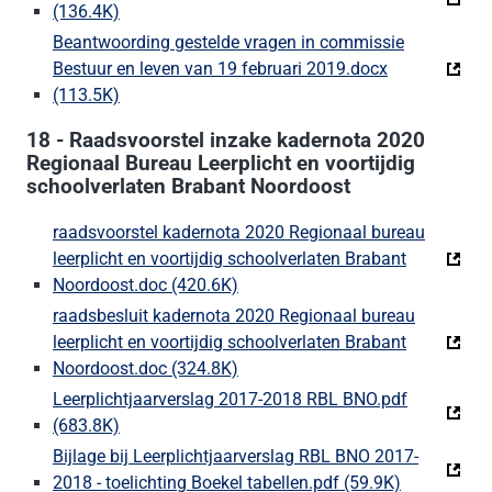
(136.4K)
(Deze link gaat naar een externe website)
Beantwoording gestelde vragen in commissie
Bestuur en leven van 19 februari 2019.docx
(113.5K)
(Deze link gaat naar een externe website)
18 - Raadsvoorstel inzake kadernota 2020
Regionaal Bureau Leerplicht en voortijdig
schoolverlaten Brabant Noordoost
raadsvoorstel kadernota 2020 Regionaal bureau
leerplicht en voortijdig schoolverlaten Brabant
Noordoost.doc (420.6K)
(Deze link gaat naar een externe
raadsbesluit kadernota 2020 Regionaal bureau
leerplicht en voortijdig schoolverlaten Brabant
Noordoost.doc (324.8K)
(Deze link gaat naar een externe
Leerplichtjaarverslag 2017-2018 RBL BNO.pdf
(683.8K)
(Deze link gaat naar een externe website)
Bijlage bij Leerplichtjaarverslag RBL BNO 2017-
2018 - toelichting Boekel tabellen.pdf (59.9K)
(Deze link 