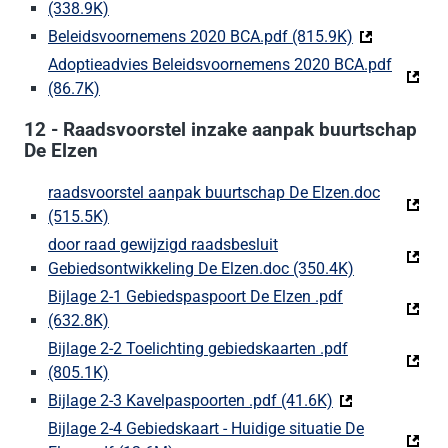
(338.9K)
(Deze link gaat naar een externe website)
Beleidsvoornemens 2020 BCA.pdf (815.9K)
(Deze link ga
Adoptieadvies Beleidsvoornemens 2020 BCA.pdf
(86.7K)
(Deze link gaat naar een externe website)
12 - Raadsvoorstel inzake aanpak buurtschap
De Elzen
raadsvoorstel aanpak buurtschap De Elzen.doc
(515.5K)
(Deze link gaat naar een externe website)
door raad gewijzigd raadsbesluit
Gebiedsontwikkeling De Elzen.doc (350.4K)
(Deze link ga
Bijlage 2-1 Gebiedspaspoort De Elzen .pdf
(632.8K)
(Deze link gaat naar een externe website)
Bijlage 2-2 Toelichting gebiedskaarten .pdf
(805.1K)
(Deze link gaat naar een externe website)
Bijlage 2-3 Kavelpaspoorten .pdf (41.6K)
(Deze link gaat 
Bijlage 2-4 Gebiedskaart - Huidige situatie De