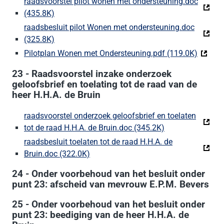
raadsvoorstel pilot wonen met ondersteuning.doc
(435.8K)
(Deze link gaat naar een externe website)
raadsbesluit pilot Wonen met ondersteuning.doc
(325.8K)
(Deze link gaat naar een externe website)
Pilotplan Wonen met Ondersteuning.pdf (119.0K)
(Deze l
23 - Raadsvoorstel inzake onderzoek
geloofsbrief en toelating tot de raad van de
heer H.H.A. de Bruin
raadsvoorstel onderzoek geloofsbrief en toelaten
tot de raad H.H.A. de Bruin.doc (345.2K)
(Deze link gaat 
raadsbesluit toelaten tot de raad H.H.A. de
Bruin.doc (322.0K)
(Deze link gaat naar een externe websi
24 - Onder voorbehoud van het besluit onder
punt 23: afscheid van mevrouw E.P.M. Bevers
25 - Onder voorbehoud van het besluit onder
punt 23: beediging van de heer H.H.A. de