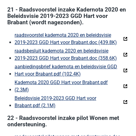
21 - Raadsvoorstel inzake Kadernota 2020 en
Beleidsvisie 2019-2023 GGD Hart voor
Brabant (wordt nagezonden).
raadsvoorstel kadernota 2020 en beleidsvisie
2019-2023 GGD Hart voor Brabant.doc (439.8K)
(Deze li
raadsbesluit kadernota 2020 en beleidsvisie
2019-2023 GGD Hart voor Brabant.doc (358.6K)
(Deze li
aanbiedingsbrief kadernota en beleidsvisie GGD
Hart voor Brabant.pdf (102.4K)
(Deze link gaat naar een 
Kadernota 2020 GGD Hart voor Brabant.pdf
(2.3M)
(Deze link gaat naar een externe website)
Beleidsvisie 2019-2023 GGD Hart voor
Brabant.pdf (2.1M)
(Deze link gaat naar een externe webs
22 - Raadsvoorstel inzake pilot Wonen met
ondersteuning.