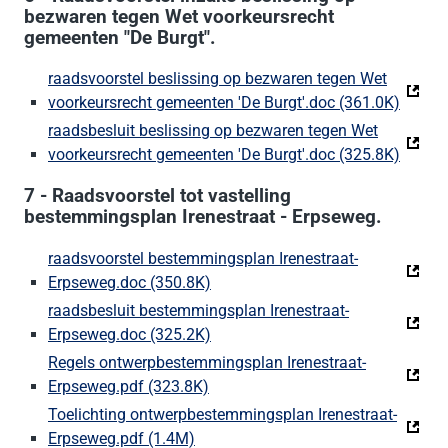
bezwaren tegen Wet voorkeursrecht
gemeenten "De Burgt".
raadsvoorstel beslissing op bezwaren tegen Wet
voorkeursrecht gemeenten 'De Burgt'.doc (361.0K)
(Deze 
raadsbesluit beslissing op bezwaren tegen Wet
voorkeursrecht gemeenten 'De Burgt'.doc (325.8K)
(Deze 
7 - Raadsvoorstel tot vastelling
bestemmingsplan Irenestraat - Erpseweg.
raadsvoorstel bestemmingsplan Irenestraat-
Erpseweg.doc (350.8K)
(Deze link gaat naar een externe 
raadsbesluit bestemmingsplan Irenestraat-
Erpseweg.doc (325.2K)
(Deze link gaat naar een externe 
Regels ontwerpbestemmingsplan Irenestraat-
Erpseweg.pdf (323.8K)
(Deze link gaat naar een externe 
Toelichting ontwerpbestemmingsplan Irenestraat-
Erpseweg.pdf (1.4M)
(Deze link gaat naar een externe we