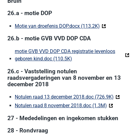
Bruin
26.a - motie DOP
Motie van droefenis DOP.docx (113.2K)
(Deze link gaat n
26.b - motie GVB VVD DOP CDA
motie GVB VVD DOP CDA registratie levenloos
geboren kind.doc (110.5K)
(Deze link gaat naar een exter
26.c - Vaststelling notulen
raadsvergaderingen van 8 november en 13
december 2018
Notulen raad 13 december 2018.doc (726.9K)
(Deze link 
Notulen raad 8 november 2018.doc (1.3M)
(Deze link gaa
27 - Mededelingen en ingekomen stukken
28 - Rondvraag