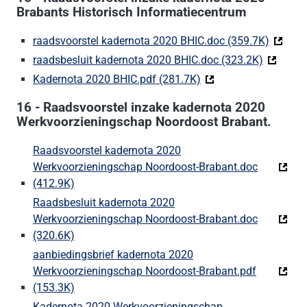
Brabants Historisch Informatiecentrum
raadsvoorstel kadernota 2020 BHIC.doc (359.7K)
(Deze l
raadsbesluit kadernota 2020 BHIC.doc (323.2K)
(Deze lin
Kadernota 2020 BHIC.pdf (281.7K)
(Deze link gaat naar 
16 - Raadsvoorstel inzake kadernota 2020
Werkvoorzieningschap Noordoost Brabant.
Raadsvoorstel kadernota 2020
Werkvoorzieningschap Noordoost-Brabant.doc
(412.9K)
(Deze link gaat naar een externe website)
Raadsbesluit kadernota 2020
Werkvoorzieningschap Noordoost-Brabant.doc
(320.6K)
(Deze link gaat naar een externe website)
aanbiedingsbrief kadernota 2020
Werkvoorzieningschap Noordoost-Brabant.pdf
(153.3K)
(Deze link gaat naar een externe website)
Kadernota 2020 Werkvoorzieningschap