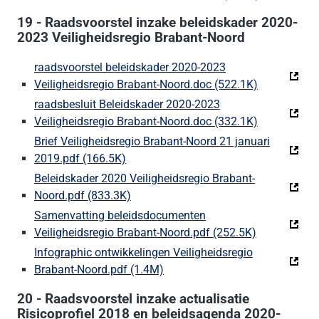
19 - Raadsvoorstel inzake beleidskader 2020-
2023 Veiligheidsregio Brabant-Noord
raadsvoorstel beleidskader 2020-2023
Veiligheidsregio Brabant-Noord.doc (522.1K)
(Deze link g
raadsbesluit Beleidskader 2020-2023
Veiligheidsregio Brabant-Noord.doc (332.1K)
(Deze link g
Brief Veiligheidsregio Brabant-Noord 21 januari
2019.pdf (166.5K)
(Deze link gaat naar een externe websi
Beleidskader 2020 Veiligheidsregio Brabant-
Noord.pdf (833.3K)
(Deze link gaat naar een externe webs
Samenvatting beleidsdocumenten
Veiligheidsregio Brabant-Noord.pdf (252.5K)
(Deze link g
Infographic ontwikkelingen Veiligheidsregio
Brabant-Noord.pdf (1.4M)
(Deze link gaat naar een exter
20 - Raadsvoorstel inzake actualisatie
Risicoprofiel 2018 en beleidsagenda 2020-