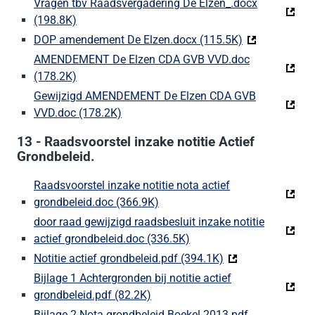
Vragen tbv Raadsvergadering De Elzen_.docx
(198.8K)
(Deze link gaat naar een externe website)
DOP amendement De Elzen.docx (115.5K)
(Deze link gaa
AMENDEMENT De Elzen CDA GVB VVD.doc
(178.2K)
(Deze link gaat naar een externe website)
Gewijzigd AMENDEMENT De Elzen CDA GVB
VVD.doc (178.2K)
(Deze link gaat naar een externe websit
13 - Raadsvoorstel inzake notitie Actief
Grondbeleid.
Raadsvoorstel inzake notitie nota actief
grondbeleid.doc (366.9K)
(Deze link gaat naar een extern
door raad gewijzigd raadsbesluit inzake notitie
actief grondbeleid.doc (336.5K)
(Deze link gaat naar een 
Notitie actief grondbeleid.pdf (394.1K)
(Deze link gaat na
Bijlage 1 Achtergronden bij notitie actief
grondbeleid.pdf (82.2K)
(Deze link gaat naar een externe 
Bijlage 2 Nota grondbeleid Boekel 2013.pdf