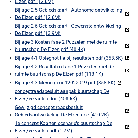
Elzen.pdf (12.6M)
(Deze link gaat naar een externe websi
Bijlage 2-5 Gebiedskaart - Autonome ontwikkeling
De Elzen.pdf (12.6M)
(Deze link gaat naar een externe we
Bijlage 2-6 Gebiedskaart - Gewenste ontwikkeling
De Elzen.pdf (13.9M)
(Deze link gaat naar een externe we
Bijlage 3 Kosten fase 2 Puzzelen met de ruimte
buurtschap De Elzen.pdf (40.4K)
(Deze link gaat naar een
Bijlage 4-1 Oplegnotitie bij resultaten.pdf (358.5K)
(Deze 
Bijlage 4-2 Resultaten fase 1 Puzzelen met de
ruimte buurtschap De Elzen.pdf (113.1K)
(Deze link gaat 
Bijlage 4-3 Memo geur 12022019.pdf (358.8K)
(Deze link
conceptraadsbesluit aanpak buurtschap De
Elzen/vervallen.doc (408.6K)
(Deze link gaat naar een ex
Gewijzigd concept raadsbesluit
Gebiedsontwikkeling De Elzen.doc (410.2K)
(Deze link ga
1e concept Kaarten scenario's buurtschap De
Elzen/vervallen.pdf (1.7M)
(Deze link gaat naar een exter