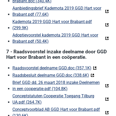
Brabant.doc (340.4K)
(Deze link gaat naar een externe we
Aanbiedingsbrief Kadernota 2019 GGD Hart voor
Brabant.pdf (77.6K)
(Deze link gaat naar een externe web
Kadernota 2019 GGD Hart voor Brabant.pdf
(299.9K)
(Deze link gaat naar een externe website)
Adoptievoorstel kadernota 2019 GGD Hart voor
Brabant.pdf (50.4K)
(Deze link gaat naar een externe web
7 - Raadsvoorstel inzake deelname door GGD
Hart voor Brabant in een coöperatie.
Raadsvoorstel deelname GGD.doc (357.1K)
(Deze link ga
Raadsbesluit deelname GGD.doc (338.6K)
(Deze link gaa
Brief GGD dd. 26 maart 2018 inzake Deelnemen
in een cooperatie.pdf (104.8K)
(Deze link gaat naar een e
Conceptstatuten Cooperatie Toegang Tilburg
UA.pdf (264.7K)
(Deze link gaat naar een externe website
Conceptvoorblad AB GGD Hart voor Brabant.pdf
(130.6K)
(Deze link gaat naar een externe website)