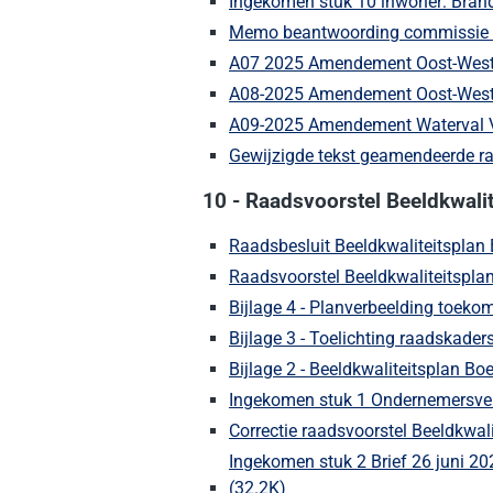
Ingekomen stuk 10 inwoner: Brand
Memo beantwoording commissie s
A07 2025 Amendement Oost-West 
A08-2025 Amendement Oost-West 
A09-2025 Amendement Waterval 
Gewijzigde tekst geamendeerde ra
10 - Raadsvoorstel Beeldkwali
Raadsbesluit Beeldkwaliteitsplan
Raadsvoorstel Beeldkwaliteitspla
Bijlage 4 - Planverbeelding toekom
Bijlage 3 - Toelichting raadskade
Bijlage 2 - Beeldkwaliteitsplan Bo
Ingekomen stuk 1 Ondernemersver
Correctie raadsvoorstel Beeldkwal
Ingekomen stuk 2 Brief 26 juni 2
(32.2K)
(Deze link gaat naar een e