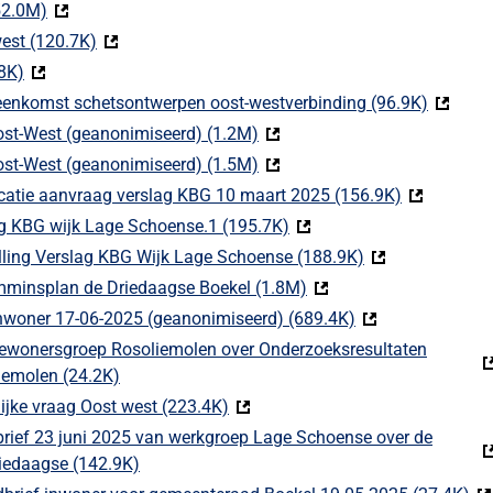
(52.0M)
(Deze link gaat naar een externe website)
est (120.7K)
(Deze link gaat naar een externe website)
8K)
(Deze link gaat naar een externe website)
eenkomst schetsontwerpen oost-westverbinding (96.9K)
(Deze li
ost-West (geanonimiseerd) (1.2M)
(Deze link gaat naar een exter
ost-West (geanonimiseerd) (1.5M)
(Deze link gaat naar een exter
icatie aanvraag verslag KBG 10 maart 2025 (156.9K)
(Deze link 
ag KBG wijk Lage Schoense.1 (195.7K)
(Deze link gaat naar een e
lling Verslag KBG Wijk Lage Schoense (188.9K)
(Deze link gaat 
mminsplan de Driedaagse Boekel (1.8M)
(Deze link gaat naar ee
inwoner 17-06-2025 (geanonimiseerd) (689.4K)
(Deze link gaat n
bewonersgroep Rosoliemolen over Onderzoeksresultaten
iemolen (24.2K)
(Deze link gaat naar een externe website)
ijke vraag Oost west (223.4K)
(Deze link gaat naar een externe w
rief 23 juni 2025 van werkgroep Lage Schoense over de
riedaagse (142.9K)
(Deze link gaat naar een externe website)