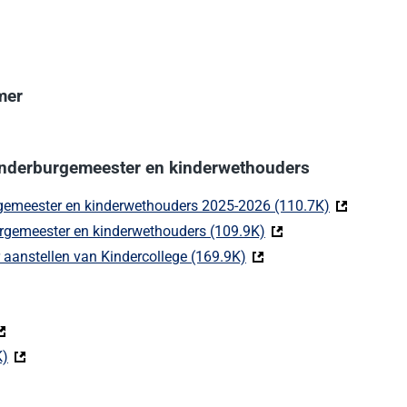
mer
kinderburgemeester en kinderwethouders
rgemeester en kinderwethouders 2025-2026 (110.7K)
(Deze link g
rgemeester en kinderwethouders (109.9K)
(Deze link gaat naar e
r aanstellen van Kindercollege (169.9K)
(Deze link gaat naar een 
Deze link gaat naar een externe website)
K)
(Deze link gaat naar een externe website)
eze link gaat naar een externe website)