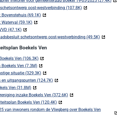
brief inwoner voor gemeenteraad Boekel 19-05-2025 (27.4K)
(D
chetsontwerp oost-westverbinding (107.8K)
(Deze link gaat naa
Bovenstehuis (69.1K)
(Deze link gaat naar een externe website)
Waterval (59.1K)
(Deze link gaat naar een externe website)
VVD (47.1K)
(Deze link gaat naar een externe website)
adsbesluit schetsontwerp oost-westverbinding (49.5K)
(Deze lin
teitsplan Boekels Ven
 Boekels Ven (106.3K)
(Deze link gaat naar een externe website)
n Boekels Ven (7.3M)
(Deze link gaat naar een externe website)
stige situatie (329.3K)
(Deze link gaat naar een externe website)
rs en uitgangspunten (124.7K)
(Deze link gaat naar een externe w
ekels Ven (31.8M)
(Deze link gaat naar een externe website)
eniging inzake Boekels Ven (372.6K)
(Deze link gaat naar een e
iteitsplan Boekels Ven (120.4K)
(Deze link gaat naar een externe
025 van inwoners rondom de Vliegberg over Boekels Ven
xterne website)