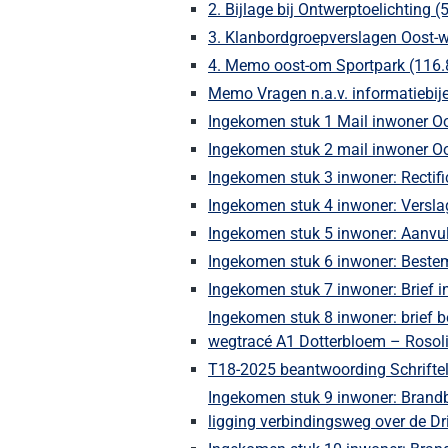
2. Bijlage bij Ontwerptoelichting 
3. Klanbordgroepverslagen Oost-w
4. Memo oost-om Sportpark (116.
Memo Vragen n.a.v. informatiebij
Ingekomen stuk 1 Mail inwoner O
Ingekomen stuk 2 mail inwoner O
Ingekomen stuk 3 inwoner: Rectif
Ingekomen stuk 4 inwoner: Versl
Ingekomen stuk 5 inwoner: Aanvu
Ingekomen stuk 6 inwoner: Beste
Ingekomen stuk 7 inwoner: Brief 
Ingekomen stuk 8 inwoner: brief 
wegtracé A1 Dotterbloem – Rosol
T18-2025 beantwoording Schriftel
Ingekomen stuk 9 inwoner: Brandb
ligging verbindingsweg over de D