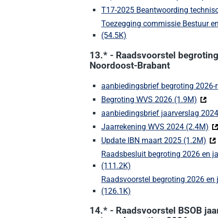
T17-2025 Beantwoording technisc
Toezegging commissie Bestuur en 
(54.5K)
(Deze link gaat naar een e
13.* - Raadsvoorstel begroti
Noordoost-Brabant
aanbiedingsbrief begroting 2026-
Begroting WVS 2026 (1.9M)
(Deze 
aanbiedingsbrief jaarverslag 2024
Jaarrekening WVS 2024 (2.4M)
(D
Update IBN maart 2025 (1.2M)
(De
Raadsbesluit begroting 2026 en 
(111.2K)
(Deze link gaat naar een 
Raadsvoorstel begroting 2026 en
(126.1K)
(Deze link gaat naar een 
14.* - Raadsvoorstel BSOB jaa