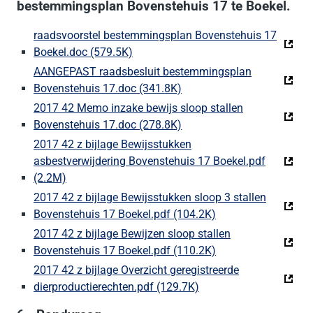
bestemmingsplan Bovenstehuis 17 te Boekel.
raadsvoorstel bestemmingsplan Bovenstehuis 17
Boekel.doc (579.5K)
(Deze link gaat naar een externe web
AANGEPAST raadsbesluit bestemmingsplan
Bovenstehuis 17.doc (341.8K)
(Deze link gaat naar een e
2017 42 Memo inzake bewijs sloop stallen
Bovenstehuis 17.doc (278.8K)
(Deze link gaat naar een e
2017 42 z bijlage Bewijsstukken
asbestverwijdering Bovenstehuis 17 Boekel.pdf
(2.2M)
(Deze link gaat naar een externe website)
2017 42 z bijlage Bewijsstukken sloop 3 stallen
Bovenstehuis 17 Boekel.pdf (104.2K)
(Deze link gaat naa
2017 42 z bijlage Bewijzen sloop stallen
Bovenstehuis 17 Boekel.pdf (110.2K)
(Deze link gaat naa
2017 42 z bijlage Overzicht geregistreerde
dierproductierechten.pdf (129.7K)
(Deze link gaat naar ee