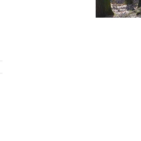
xterne website)
e)