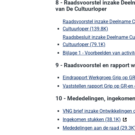
8 - Raadsvoorstel inzake Deeln
van De Cultuurloper
Raadsvoorstel inzake Deelname Cu
Cultuurloper (139.8K)
(Deze link g
Raadsbesluit inzake Deelname Cul
Cultuurloper (79.1K)
(Deze link ga
Bijlage 1 - Voorbeelden van activi
9 - Raadsvoorstel en rapport 
Eindrapport Werkgroep Grip op G
Vaststellen rapport Grip op GR-en 
10 - Mededelingen, ingekome
VNG brief inzake Ontwikkelingen 
Ingekomen stukken (38.1K)
(Deze 
Mededelingen aan de raad (29.3K