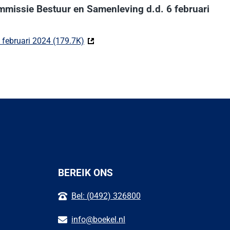
commissie Bestuur en Samenleving d.d. 6 februari
 februari 2024 (179.7K)
(Deze link gaat naar een externe website
BEREIK ONS
Bel: (0492) 326800
info@boekel.nl