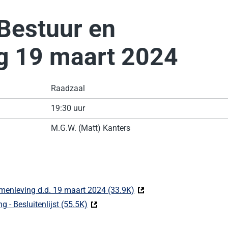
Bestuur en
g 19 maart 2024
Raadzaal
19:30 uur
M.G.W. (Matt) Kanters
enleving d.d. 19 maart 2024 (33.9K)
(Deze link gaat naar een e
- Besluitenlijst (55.5K)
(Deze link gaat naar een externe websit