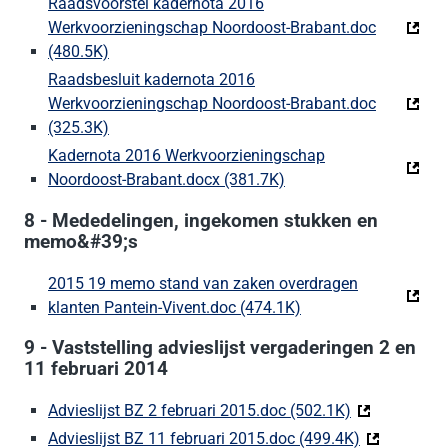
Raadsvoorstel kadernota 2016
Werkvoorzieningschap Noordoost-Brabant.doc
(480.5K)
(Deze link gaat naar een externe website)
Raadsbesluit kadernota 2016
Werkvoorzieningschap Noordoost-Brabant.doc
(325.3K)
(Deze link gaat naar een externe website)
Kadernota 2016 Werkvoorzieningschap
Noordoost-Brabant.docx (381.7K)
(Deze link gaat naar ee
8 - Mededelingen, ingekomen stukken en
memo&#39;s
2015 19 memo stand van zaken overdragen
klanten Pantein-Vivent.doc (474.1K)
(Deze link gaat naar
9 - Vaststelling advieslijst vergaderingen 2 en
11 februari 2014
Advieslijst BZ 2 februari 2015.doc (502.1K)
(Deze link ga
Advieslijst BZ 11 februari 2015.doc (499.4K)
(Deze link g