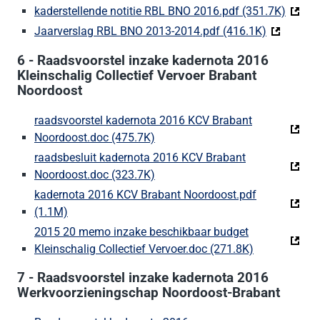
kaderstellende notitie RBL BNO 2016.pdf (351.7K)
(Deze 
Jaarverslag RBL BNO 2013-2014.pdf (416.1K)
(Deze link
6 - Raadsvoorstel inzake kadernota 2016
Kleinschalig Collectief Vervoer Brabant
Noordoost
raadsvoorstel kadernota 2016 KCV Brabant
Noordoost.doc (475.7K)
(Deze link gaat naar een externe
raadsbesluit kadernota 2016 KCV Brabant
Noordoost.doc (323.7K)
(Deze link gaat naar een externe
kadernota 2016 KCV Brabant Noordoost.pdf
(1.1M)
(Deze link gaat naar een externe website)
2015 20 memo inzake beschikbaar budget
Kleinschalig Collectief Vervoer.doc (271.8K)
(Deze link ga
7 - Raadsvoorstel inzake kadernota 2016
Werkvoorzieningschap Noordoost-Brabant